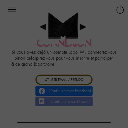
Afficher
Panneau de gestion des cookies
Labo
Connex
-
le
M-
menu
Aller
au
CONNEXION
menu
Aller
Si vous avez déjà un compte Labo -M-, connectez-vous
au
! Sinon précipitez-vous pour vous
inscrire
et participer
contenu
à ce grand laboratoire.
Aller
à
UTILISER EMAIL / PSEUDO
la
recherche
Continuer avec Facebook
Continuer avec Discord