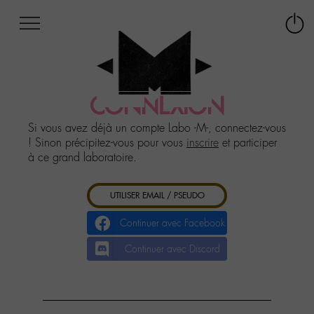
Afficher
Panneau de gestion des cookies
Labo
Connex
-
le
M-
menu
Aller
au
CONNEXION
menu
Aller
Si vous avez déjà un compte Labo -M-, connectez-vous
au
! Sinon précipitez-vous pour vous
inscrire
et participer
contenu
à ce grand laboratoire.
Aller
à
UTILISER EMAIL / PSEUDO
la
recherche
Continuer avec Facebook
Continuer avec Discord