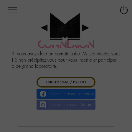
Afficher
Panneau de gestion des cookies
Labo
Connex
-
le
M-
menu
Aller
au
CONNEXION
menu
Aller
Si vous avez déjà un compte Labo -M-, connectez-vous
au
! Sinon précipitez-vous pour vous
inscrire
et participer
contenu
à ce grand laboratoire.
Aller
à
UTILISER EMAIL / PSEUDO
la
recherche
Continuer avec Facebook
Continuer avec Discord