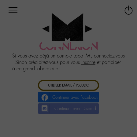
Afficher
Panneau de gestion des cookies
Labo
Connex
-
le
M-
menu
Aller
au
CONNEXION
menu
Aller
Si vous avez déjà un compte Labo -M-, connectez-vous
au
! Sinon précipitez-vous pour vous
inscrire
et participer
contenu
à ce grand laboratoire.
Aller
à
UTILISER EMAIL / PSEUDO
la
recherche
Continuer avec Facebook
Continuer avec Discord