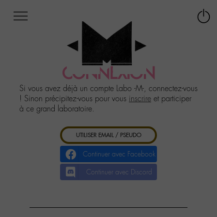
Afficher
Panneau de gestion des cookies
Labo
Connex
-
le
M-
menu
Aller
au
CONNEXION
menu
Aller
Si vous avez déjà un compte Labo -M-, connectez-vous
au
! Sinon précipitez-vous pour vous
inscrire
et participer
contenu
à ce grand laboratoire.
Aller
à
UTILISER EMAIL / PSEUDO
la
recherche
Continuer avec Facebook
Continuer avec Discord