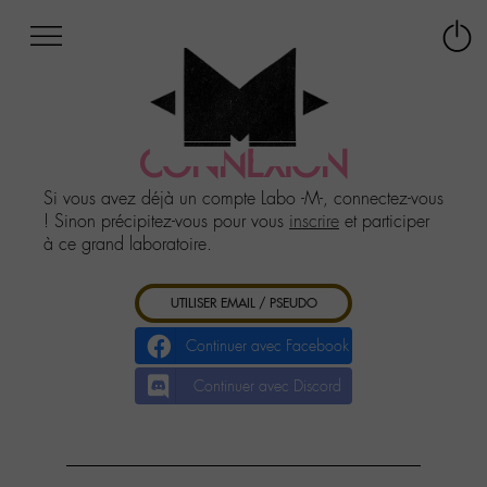
Afficher
Panneau de gestion des cookies
Labo
Connex
-
le
M-
menu
Aller
au
CONNEXION
menu
Aller
Si vous avez déjà un compte Labo -M-, connectez-vous
au
! Sinon précipitez-vous pour vous
inscrire
et participer
contenu
à ce grand laboratoire.
Aller
à
UTILISER EMAIL / PSEUDO
la
recherche
Continuer avec Facebook
Continuer avec Discord