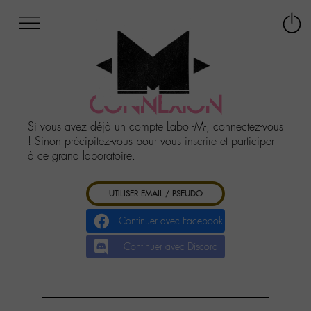
Afficher
Panneau de gestion des cookies
Labo
Connex
-
le
M-
menu
Aller
au
CONNEXION
menu
Aller
Si vous avez déjà un compte Labo -M-, connectez-vous
au
! Sinon précipitez-vous pour vous
inscrire
et participer
contenu
à ce grand laboratoire.
Aller
à
UTILISER EMAIL / PSEUDO
la
recherche
Continuer avec Facebook
Continuer avec Discord