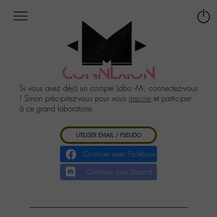
Afficher
Panneau de gestion des cookies
Labo
Connex
-
le
M-
menu
Aller
au
CONNEXION
menu
Aller
Si vous avez déjà un compte Labo -M-, connectez-vous
au
! Sinon précipitez-vous pour vous
inscrire
et participer
contenu
à ce grand laboratoire.
Aller
à
UTILISER EMAIL / PSEUDO
la
recherche
Continuer avec Facebook
Continuer avec Discord