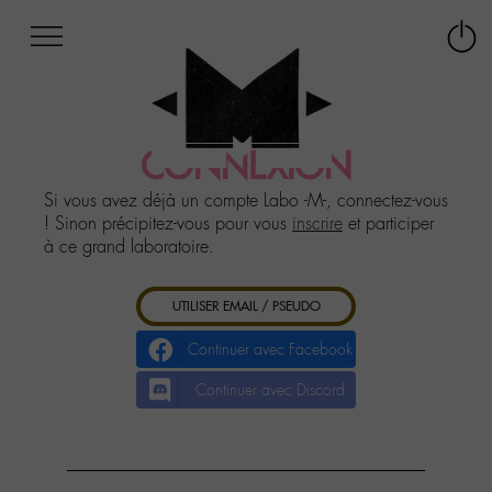
Afficher
Panneau de gestion des cookies
Labo
Connex
-
le
M-
menu
Aller
au
CONNEXION
menu
Aller
Si vous avez déjà un compte Labo -M-, connectez-vous
au
! Sinon précipitez-vous pour vous
inscrire
et participer
contenu
à ce grand laboratoire.
Aller
à
UTILISER EMAIL / PSEUDO
la
recherche
Continuer avec Facebook
Continuer avec Discord