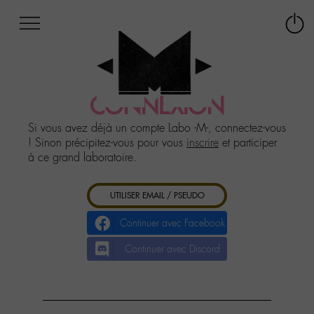
Afficher
Panneau de gestion des cookies
Labo
Connex
-
le
M-
menu
Aller
au
CONNEXION
menu
Aller
Si vous avez déjà un compte Labo -M-, connectez-vous
au
! Sinon précipitez-vous pour vous
inscrire
et participer
contenu
à ce grand laboratoire.
Aller
à
UTILISER EMAIL / PSEUDO
la
recherche
Continuer avec Facebook
Continuer avec Discord