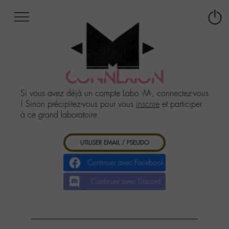
Afficher
Panneau de gestion des cookies
Labo
Connex
-
le
M-
menu
Aller
au
CONNEXION
menu
Aller
Si vous avez déjà un compte Labo -M-, connectez-vous
au
! Sinon précipitez-vous pour vous
inscrire
et participer
contenu
à ce grand laboratoire.
Aller
à
UTILISER EMAIL / PSEUDO
la
recherche
Continuer avec Facebook
Continuer avec Discord