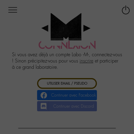
Afficher
Panneau de gestion des cookies
Labo
Connex
-
le
M-
menu
Aller
au
CONNEXION
menu
Aller
Si vous avez déjà un compte Labo -M-, connectez-vous
au
! Sinon précipitez-vous pour vous
inscrire
et participer
contenu
à ce grand laboratoire.
Aller
à
UTILISER EMAIL / PSEUDO
la
recherche
Continuer avec Facebook
Continuer avec Discord