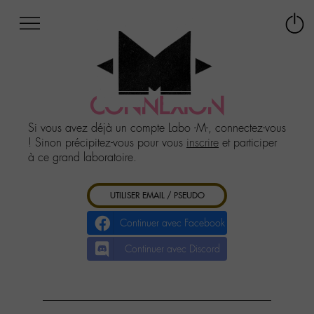
Afficher
Panneau de gestion des cookies
Labo
Connex
-
le
M-
menu
Aller
au
CONNEXION
menu
Aller
Si vous avez déjà un compte Labo -M-, connectez-vous
au
! Sinon précipitez-vous pour vous
inscrire
et participer
contenu
à ce grand laboratoire.
Aller
à
UTILISER EMAIL / PSEUDO
la
recherche
Continuer avec Facebook
Continuer avec Discord